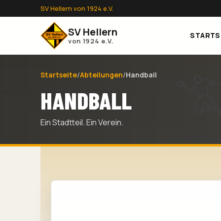
SV Hellern von 1924 e.V.
SV Hellern
STARTS
von 1924 e.V.
Startseite
/
Abteilungen
/
Handball
HANDBALL
Ein Stadtteil. Ein Verein.