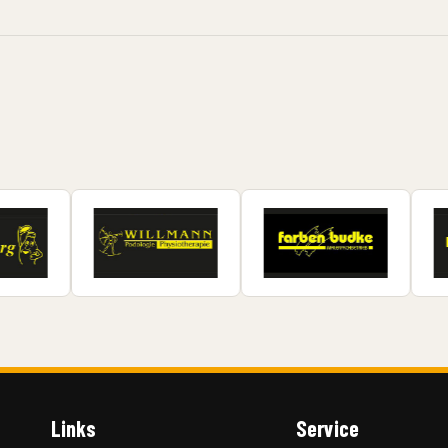
Links
Service