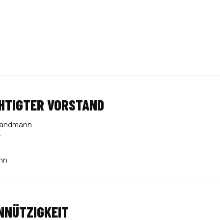
HTIGTER VORSTAND
c Sandmann
r
nn
NNÜTZIGKEIT